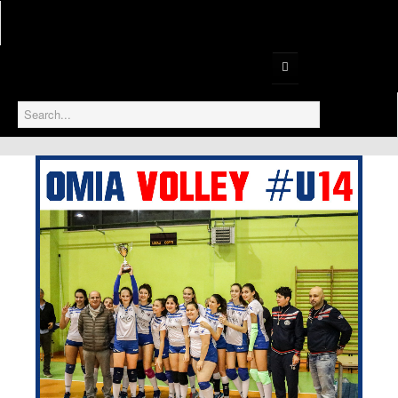
Home
Serie B1
Serie B2
Prima Divisione
Gallery
Serie D
Settore Giovanile
Under 18