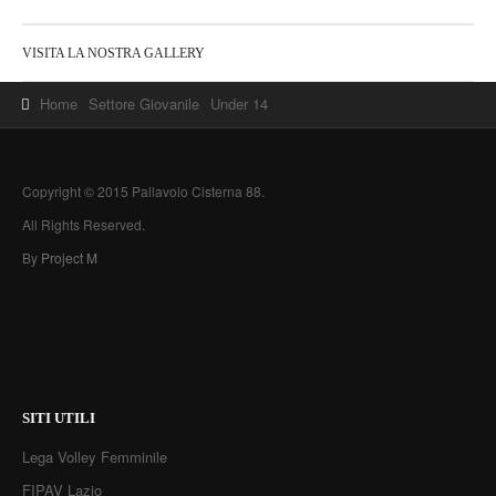
VISITA LA NOSTRA GALLERY
Home
Settore Giovanile
Under 14
Copyright © 2015 Pallavolo Cisterna 88.
All Rights Reserved.
By
Project M
SITI UTILI
Lega Volley Femminile
FIPAV Lazio