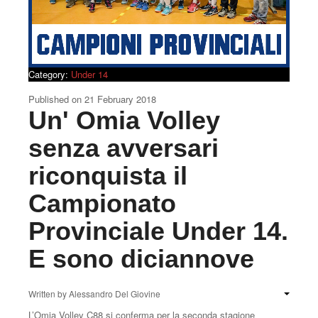
Under 17
Under 16
Under 13
Category:
Under 14
Under 14
Published on
21 February 2018
Un' Omia Volley
Calendario
senza avversari
Classifica
riconquista il
Tutte le notizie
Campionato
Provinciale Under 14.
E sono diciannove
Written by
Alessandro Del Giovine
L’Omia Volley C88 si conferma per la seconda stagione