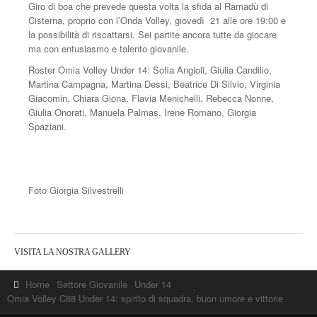
Giro di boa che prevede questa volta la sfida al Ramadù di
Cisterna, proprio con l’Onda Volley, giovedì 21 alle ore 19:00 e
la possibilità di riscattarsi. Sei partite ancora tutte da giocare
ma con entusiasmo e talento giovanile.
Roster Omia Volley Under 14: Sofia Angioli, Giulia Candilio,
Martina Campagna, Martina Dessi, Beatrice Di Silvio, Virginia
Giacomin, Chiara Giona, Flavia Menichelli, Rebecca Nonne,
Giulia Onorati, Manuela Palmas, Irene Romano, Giorgia
Spaziani.
Foto Giorgia Silvestrelli
VISITA LA NOSTRA GALLERY
Home
Settore Giovanile
Under 14
Omia Volley C88 Under 14: spirito di squadra, buon umore e vittorie