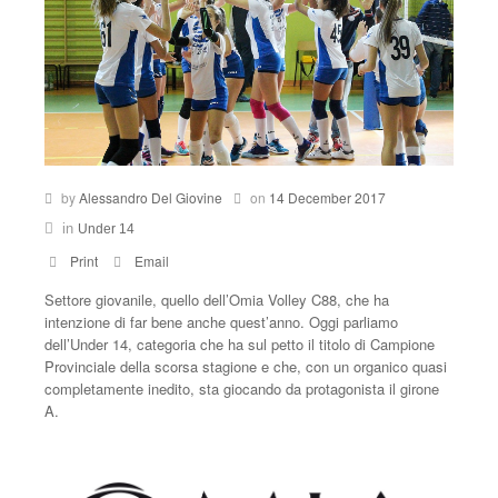
Under 17
Under 16
Under 13
Under 14
Calendario
by
Alessandro Del Giovine
on
14 December 2017
in
Under 14
Classifica
Print
Email
Tutte le notizie
Settore giovanile, quello dell’Omia Volley C88, che ha
intenzione di far bene anche quest’anno. Oggi parliamo
dell’Under 14, categoria che ha sul petto il titolo di Campione
Provinciale della scorsa stagione e che, con un organico quasi
completamente inedito, sta giocando da protagonista il girone
A.