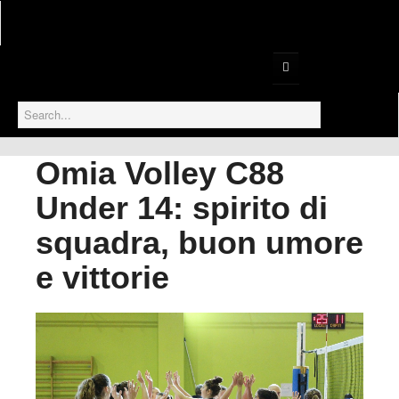
Home
Serie B1
Omia Volley C88
Serie B2
Under 14: spirito di
Prima Divisione
squadra, buon umore
Gallery
e vittorie
Serie D
Settore Giovanile
Under 18