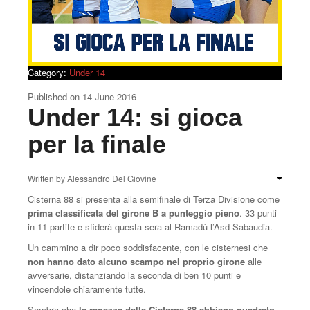
Under 17
Under 16
Under 13
Category:
Under 14
Under 14
Published on
14 June 2016
Under 14: si gioca
Calendario
per la finale
Classifica
Tutte le notizie
Written by
Alessandro Del Giovine
Cisterna 88 si presenta alla semifinale di Terza Divisione come
prima classificata del girone B a punteggio pieno
. 33 punti
in 11 partite e sfiderà questa sera al Ramadù l’Asd Sabaudia.
Un cammino a dir poco soddisfacente, con le cisternesi che
non hanno dato alcuno scampo nel proprio girone
alle
avversarie, distanziando la seconda di ben 10 punti e
vincendole chiaramente tutte.
Sembra che
le ragazze della Cisterna 88 abbiano quadrato