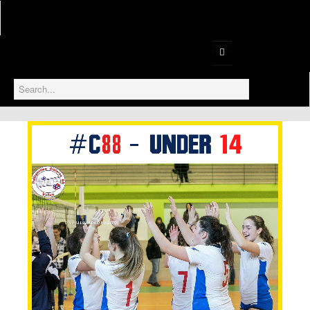
Home
Serie B1
Serie B2
Prima Divisione
Gallery
Serie D
Settore Giovanile
Under 18