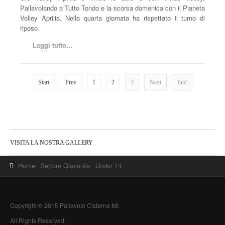
Pallavolando a Tutto Tondo e la scorsa domenica con il Pianeta
Volley Aprilia. Nella quarta giornata ha rispettato il turno di
riposo.
Leggi tutto...
Start
Prev
1
2
3
Next
End
VISITA LA NOSTRA GALLERY
Home
Settore Giovanile
Under 14
Copyright © 2015 Pallavolo Cisterna 88.
All Rights Reserved.