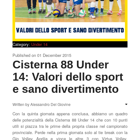
Category:
Under 14
Published on
01 December 2015
Cisterna 88 Under
14: Valori dello sport
e sano divertimento
Written by
Alessandro Del Giovine
Con la quinta giornata appena conclusa, abbiamo un quadro
delle potenzialità della Cisterna 88 Under 14 che con 10 punti
utili si piazza tra le prime della propria classe nel campionato
provinciale. Perde nella prima giornata solo al tie break con la
Gio Volley Aprilia e vince le altre 3 con Virtus Volley,