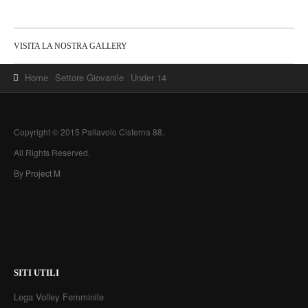
VISITA LA NOSTRA GALLERY
Home
Settore Giovanile
Under 14
Copyright © 2015 Pallavolo Cisterna 88.
All Rights Reserved.
By
Project M
SITI UTILI
Lega Volley Femminile