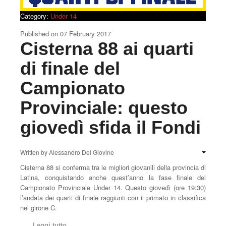
Category:
Under 14
Published on
07 February 2017
Cisterna 88 ai quarti
di finale del
Campionato
Provinciale: questo
giovedì sfida il Fondi
Written by
Alessandro Del Giovine
Cisterna 88 si conferma tra le migliori giovanili della provincia di
Latina, conquistando anche quest’anno la fase finale del
Campionato Provinciale Under 14. Questo giovedì (ore 19:30)
l’andata dei quarti di finale raggiunti con il primato in classifica
nel girone C.
Leggi tutto...