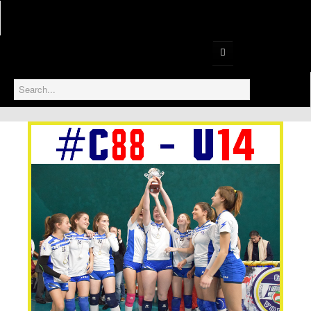
Home
Serie B1
Serie B2
Prima Divisione
Gallery
Serie D
Settore Giovanile
Under 18