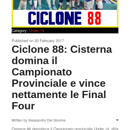
Under 17
Under 16
Under 13
Category:
Under 14
Under 14
Published on
20 February 2017
Ciclone 88: Cisterna
Calendario
domina il
Classifica
Campionato
Tutte le notizie
Provinciale e vince
nettamente le Final
Four
Written by
Alessandro Del Giovine
Cisterna 88 demolisce il Campionato provinciale Under 14, rifila