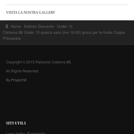
VISITA LA NOSTRA GALLERY
Home
Settore Giovanile
Under 13
Cisterna 88 Under 13 questa sera (ore 19:00) gioca per la finale Coppa
Primavera
Copyright © 2015 Pallavolo Cisterna 88.
All Rights Reserved.
By
Project M
SITI UTILI
Lega Volley Femminile