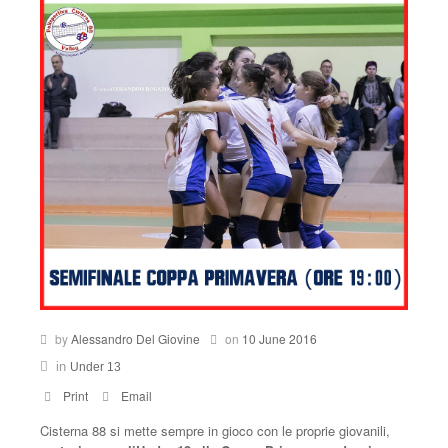
Under 17
Under 16
Under 13
Calendario
Classifica
Under 14
by
Alessandro Del Giovine
on
10 June 2016
in
Under 13
Print
Email
Cisterna 88 si mette sempre in gioco con le proprie giovanili,