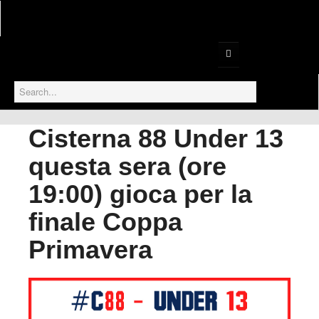
Home
Serie B1
Cisterna 88 Under 13
Serie B2
questa sera (ore
Prima Divisione
19:00) gioca per la
Gallery
finale Coppa
Serie D
Primavera
Settore Giovanile
Under 18