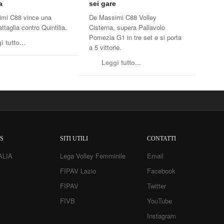
sei gare
a
De Massimi C88 Volley
mi C88 vince una
Cisterna, supera Pallavolo
ttaglia contro Quintilia.
Pomezia G1 in tre set e si porta
i tutto...
a 5 vittorie.
Leggi tutto...
S
SITI UTILI
CONTATTI
ALIA
Lega Volley Femminile
Email
FIPAV Lazio
Facebook
FIPAV
Twitter
FIVB
YouTube
Instagram