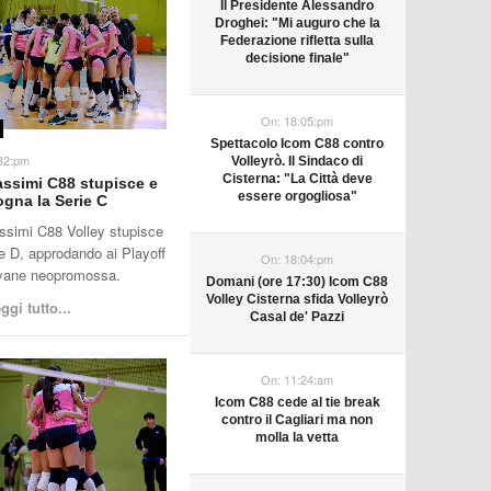
Il Presidente Alessandro
Droghei: "Mi auguro che la
Federazione rifletta sulla
decisione finale"
On:
18:05:pm
Spettacolo Icom C88 contro
32:pm
Volleyrò. Il Sindaco di
Cisterna: "La Città deve
ssimi C88 stupisce e
essere orgogliosa"
ogna la Serie C
simi C88 Volley stupisce
ie D, approdando ai Playoff
On:
18:04:pm
vane neopromossa.
Domani (ore 17:30) Icom C88
Volley Cisterna sfida Volleyrò
ggi tutto...
Casal de' Pazzi
On:
11:24:am
Icom C88 cede al tie break
contro il Cagliari ma non
molla la vetta