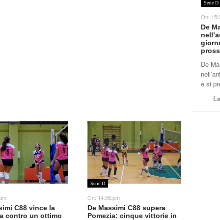
Serie D
On:
15:
De Ma
nell’
giorna
pross
De Ma
nell’an
e si p
Le
Serie D
On:
14:56:pm
:pm
De Massimi C88 supera
imi C88 vince la
Pomezia: cinque vittorie in
ia contro un ottimo