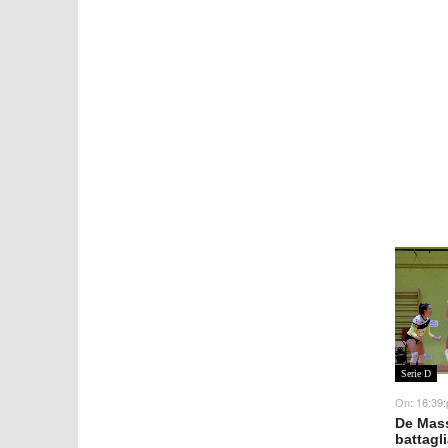
Serie D
On:
16:39
De Mass
battagl