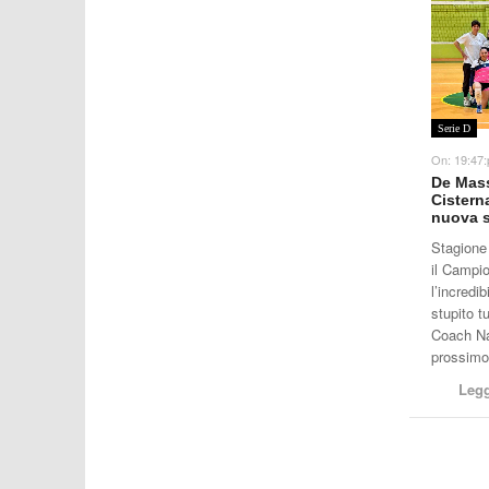
Serie D
On:
19:47
De Mass
Cistern
nuova s
Stagione
il Campi
l’incredi
stupito t
Coach Nat
prossimo
Legg