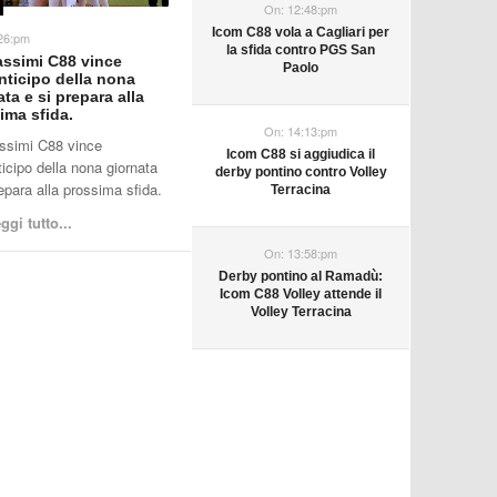
On:
12:48:pm
Icom C88 vola a Cagliari per
26:pm
la sfida contro PGS San
ssimi C88 vince
Paolo
anticipo della nona
ta e si prepara alla
ima sfida.
On:
14:13:pm
ssimi C88 vince
Icom C88 si aggiudica il
ticipo della nona giornata
derby pontino contro Volley
repara alla prossima sfida.
Terracina
ggi tutto...
On:
13:58:pm
Derby pontino al Ramadù:
Icom C88 Volley attende il
Volley Terracina