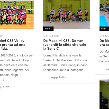
Serie D
Serie D
:pm
On:
12:54:pm
On:
12:
imi C88 Volley
De Massimi C88: Domani
De Ma
a pronta ad una
(venerdì) la sfida che vale
ora s
fida.
la Serie C
De Mas
 2024-2025, si gioca per
Domani la sfida che vale la
in Ser
onato di Serie D. Dopo
Serie C: De Massimi C88 sfida
da gio
bile cavalcata che ha
al Ramadù Don Orione, in palio
Le
utti, delle ragazze del
l’ennesimo salto di categoria.
ascia Negri, il
Leggi tutto...
 13...
i tutto...