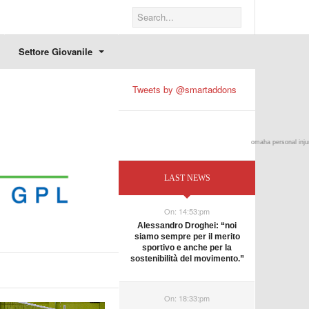
Settore Giovanile
Tweets by @smartaddons
omaha personal inju
LAST NEWS
On:
14:53:pm
Alessandro Droghei: “noi
siamo sempre per il merito
sportivo e anche per la
sostenibilità del movimento.”
On:
18:33:pm