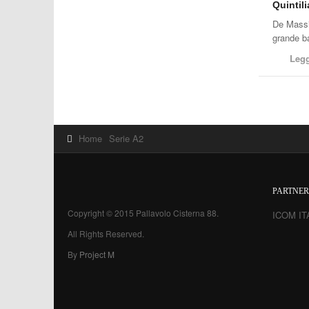
Quintili
De Massi
grande ba
Legg
Home
Serie A2
PARTNER
Copyright © 2015 Pallavolo Cisterna 88.
ICOM IT
All Rights Reserved.
By
Project M